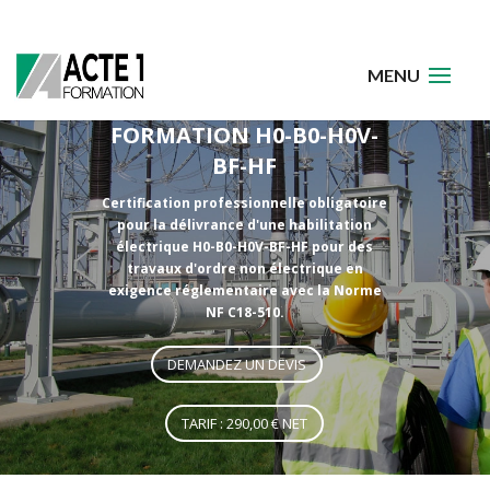
FORMATION H0-B0-H0V-
BF-HF
Certification professionnelle obligatoire
pour la délivrance d'une habilitation
électrique H0-B0-H0V-BF-HF pour des
travaux d'ordre non électrique en
exigence réglementaire avec la Norme
NF C18-510.
DEMANDEZ UN DEVIS
TARIF : 290,00 € NET