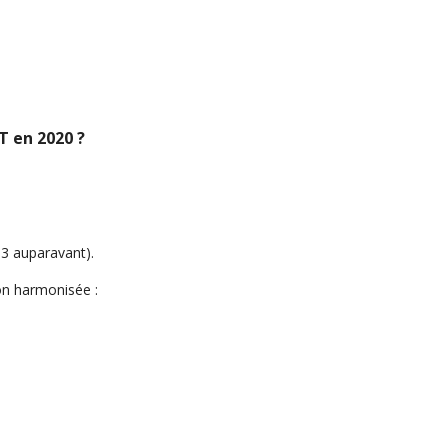
ons SST et APS
T en 2020 ?
 3 auparavant).
ion harmonisée :