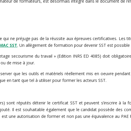
ormateur de formateurs, est désormais intégré dans le document de ré
e qui ne préjuge pas de la réussite aux épreuves certificatives. Les tit
MAC SST
. Un allègement de formation pour devenir SST est possibl
tage secourisme du travail » (Edition INRS ED 4085) doit obligatoire
e ou de mise à jour.
server que les outils et matériels réellement mis en oeuvre pendan
e en tant que tel à utiliser pour former les acteurs SST.
urs) sont réputés détenir le certificat SST et peuvent s’inscrire à la 
ajouté. Il est souhaitable également que le candidat possède des com
est une autorisation de former et non pas une équivalence au PAE 