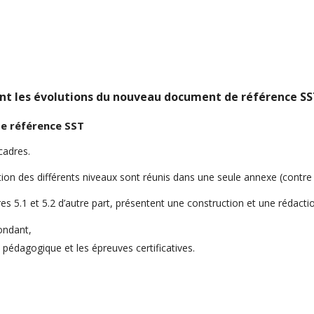
 SST
lécharger les recommandations d’organisation des formati
nt les évolutions du nouveau document de référence SS
e référence SST
cadres.
ation des différents niveaux sont réunis dans une seule annexe (contre
itres 5.1 et 5.2 d’autre part, présentent une construction et une rédact
ondant,
pédagogique et les épreuves certificatives.