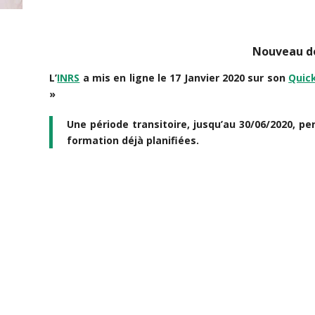
Nouveau do
L’
INRS
a mis en ligne le 17 Janvier 2020 sur son
Quic
»
Une période transitoire, jusqu’au 30/06/2020, p
formation déjà planifiées.
maintenues en présentiel conformément à l’articl