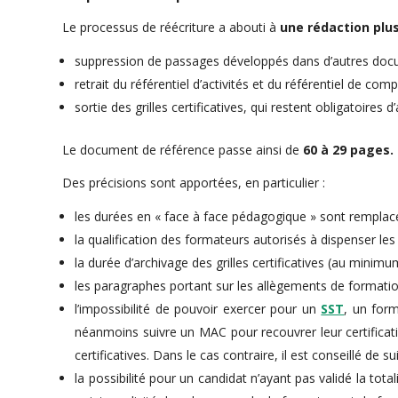
Le processus de réécriture a abouti à
une rédaction plu
suppression de passages développés dans d’autres doc
retrait du référentiel d’activités et du référentiel de 
sortie des grilles certificatives, qui restent obligatoires d
Le document de référence passe ainsi de
60 à 29 pages.
Des précisions sont apportées, en particulier :
les durées en « face à face pédagogique » sont remplacé
la qualification des formateurs autorisés à dispenser le
la durée d’archivage des grilles certificatives (au minimu
les paragraphes portant sur les allègements de formation
l’impossibilité de pouvoir exercer pour un
SST
, un form
néanmoins suivre un MAC pour recouvrer leur certificatio
certificatives. Dans le cas contraire, il est conseillé de 
la possibilité pour un candidat n’ayant pas validé la t