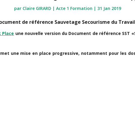
par
Claire GIRARD | Acte 1 Formation
|
31 Jan 2019
cument de référence Sauvetage Secourisme du Travail
k Place
une nouvelle version du Document de référence SST «S
ermet une mise en place progressive, notamment pour les doss
e 35 1° du décret 2020-1310-du 29 octobre 2020