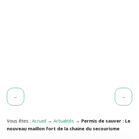
ACTUALITÉS
NOUVEAU RÉFÉRENTIEL POUR LE SST « SAUVETAGE
SECOURISME DU TRAVAIL » EN 2020
←
→
Vous êtes :
Accueil
→
Actualités
→
Permis de sauver : Le
nouveau maillon fort de la chaine du secourisme