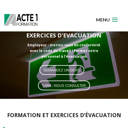
EXERCICES D'EVACUATION
Employeur : mettez-vous en conformité
avec le code du travail ! Formez votre
personnel à l'évacuation
DEMANDEZ UN DEVIS
TARIF : NOUS CONSULTER
FORMATION ET EXERCICES D’ÉVACUATION