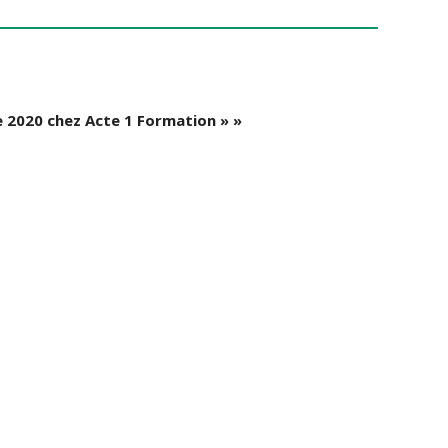
e 2020 chez Acte 1 Formation » »
ACTUALITÉS
JOURNÉE PORTE OUVERTE DES MÉTIERS DE LA