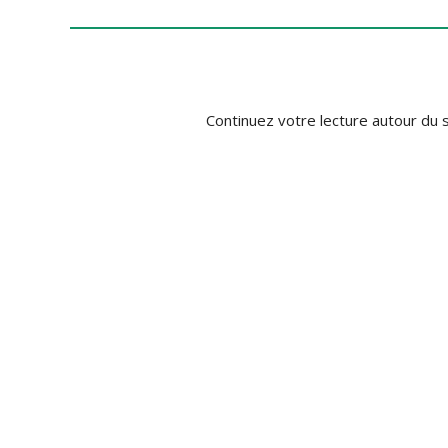
Continuez votre lecture autour du s
ALTERNANCE
BACCALAURÉAT PROFESSIONNEL MÉTIERS DE LA