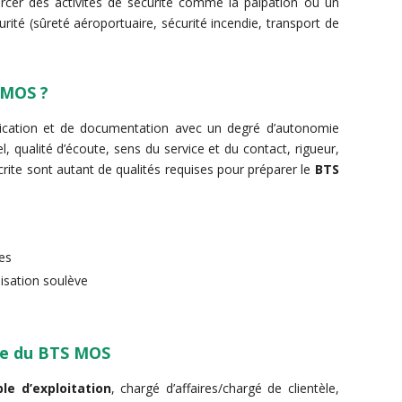
rcer des activités de sécurité comme la palpation ou un
rité (sûreté aéroportuaire, sécurité incendie, transport de
S MOS ?
nication et de documentation avec un degré d’autonomie
l, qualité d’écoute, sens du service et du contact, rigueur,
rite sont autant de qualités requises pour préparer le
BTS
ues
lisation soulève
ire du BTS MOS
le d’exploitation
, chargé d’affaires/chargé de clientèle,