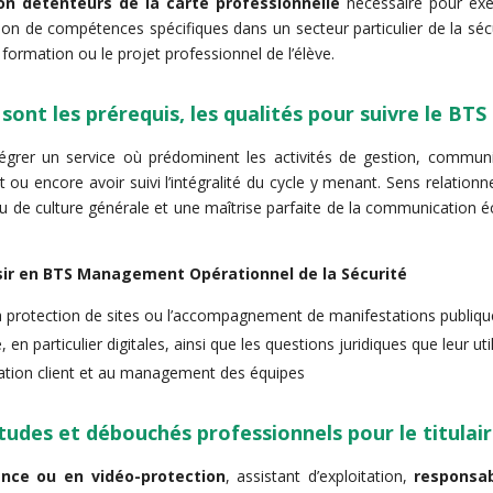
on détenteurs de la carte professionnelle
nécessaire pour exe
ion de compétences spécifiques dans un secteur particulier de la sécu
formation ou le projet professionnel de l’élève.
sont les prérequis, les qualités pour suivre le BT
tégrer un service où prédominent les activités de gestion, commu
ou encore avoir suivi l’intégralité du cycle y menant. Sens relationne
u de culture générale et une maîtrise parfaite de la communication éc
sir en BTS Management Opérationnel de la Sécurité
c la protection de sites ou l’accompagnement de manifestations publiq
en particulier digitales, ainsi que les questions juridiques que leur uti
lation client et au management des équipes
tudes et débouchés professionnels pour le titula
ance ou en vidéo-protection
, assistant d’exploitation,
responsab