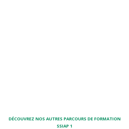
DEVENEZ AGENT DE SECURITE
INCENDIE SSIAP 1
INSCRIVEZ-VOUS MAINTENANT
DÉCOUVREZ NOS AUTRES PARCOURS DE FORMATION
SSIAP 1