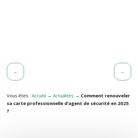
FORMATION
MAINTIEN ET D’ACTUALISATION DES COMPÉTENCES
(MAC) AGENT DE SÉCURITÉ
←
→
Vous êtes :
Accueil
→
Actualités
→
Comment renouveler
sa carte professionnelle d’agent de sécurité en 2025
?